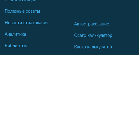
Акции и скидки
Полезные советы
Новости страхования
Автострахование
Аналитика
Осаго калькулятор
Библиотека
Каско калькулятор
Словарь
Зеленая карта
Страхование недвижимости
Страхование туристов
Страхование яхт и катеров