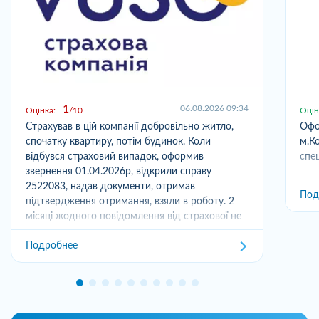
1
06.08.2026 09:34
Оцінка:
10
Оцін
Страхував в цій компанії добровільно житло,
Офо
спочатку квартиру, потім будинок. Коли
м.Ко
відбувся страховий випадок, оформив
спец
звернення 01.04.2026р, відкрили справу
2522083, надав документи, отримав
Под
підтвердження отримання, взяли в роботу. 2
місяці жодного повідомлення від страхової не
отримував,...
Подробнее