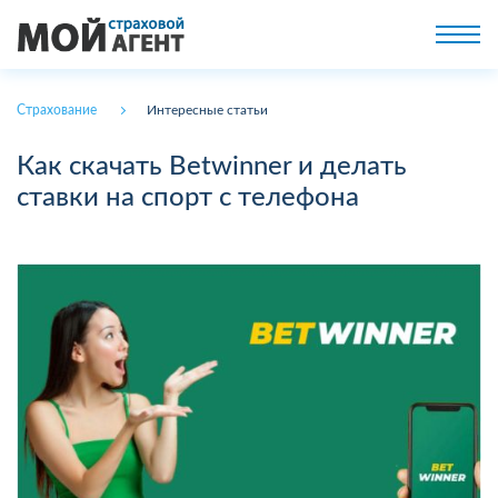
Страхование
Интересные статьи
Как скачать Betwinner и делать
ставки на спорт с телефона