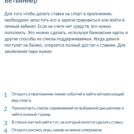
Бетвиннер
Для того чтобы делать ставки на спорт в приложении,
необходимо запустить его и зарегистрироваться или войти в
личный кабинет. Если на счете нет средств, его нужно
пополнить. Это можно сделать, используя банковские карты и
другие способы из списка поддерживаемых. Когда деньги
поступят на баланс, откроется полный доступ к ставкам. Для
заключения пари нужно:
Открыть в приложении линию событий и найти интересующий
вид спорта.
Просмотреть список соревнований по выбранной дисциплине и
найти нужный турнир.
В списке матчей найти тот, на который хочется сделать ставку.
Открыть роспись игры, нажав на имена соперников.